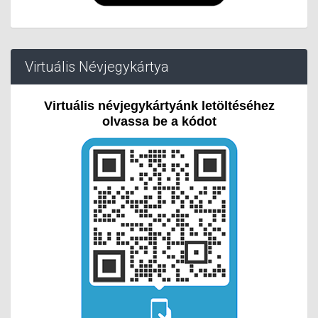
Virtuális Névjegykártya
Virtuális névjegykártyánk letöltéséhez
olvassa be a kódot