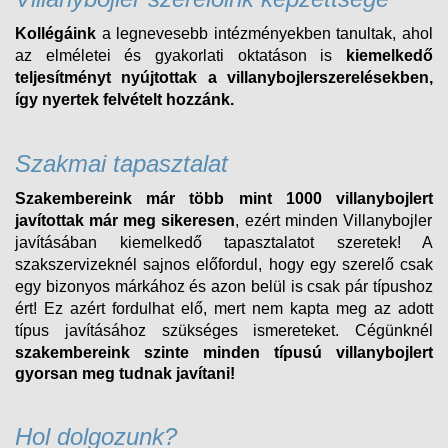
Kollégáink
a legnevesebb intézményekben tanultak, ahol
az elméletei és gyakorlati oktatáson is
kiemelkedő
teljesítményt nyújtottak a villanybojlerszerelésekben,
így nyertek felvételt
hozzánk.
Szakmai tapasztalat
Szakembereink már több mint 1000 villanybojlert
javítottak már meg sikeresen
, ezért minden
Villanybojler
javításában kiemelkedő tapasztalatot szeretek! A
szakszervizeknél sajnos előfordul, hogy egy szerelő csak
egy bizonyos márkához és azon belül is csak pár típushoz
ért! Ez azért fordulhat elő, mert nem kapta meg az adott
típus javításához szükséges ismereteket. Cégünknél
szakembereink szinte minden típusú
villanybojlert
gyorsan meg tudnak javítani!
Hol dolgozunk?