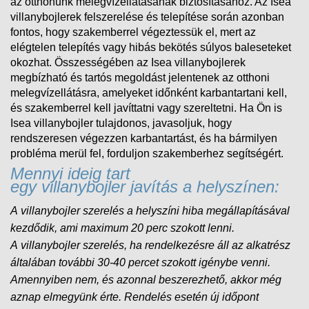
az otthonunk melegvízellátásának biztosításához. Az Isea
villanybojlerek felszerelése és telepítése során azonban
fontos, hogy szakemberrel végeztessük el, mert az
elégtelen telepítés vagy hibás bekötés súlyos baleseteket
okozhat. Összességében az Isea villanybojlerek
megbízható és tartós megoldást jelentenek az otthoni
melegvízellátásra, amelyeket időnként karbantartani kell,
és szakemberrel kell javíttatni vagy szereltetni. Ha Ön is
Isea villanybojler tulajdonos, javasoljuk, hogy
rendszeresen végezzen karbantartást, és ha bármilyen
probléma merül fel, forduljon szakemberhez segítségért.
Mennyi ideig tart
egy villanybojler javítás a helyszínen:
A villanybojler szerelés a helyszíni hiba megállapításával
kezdődik, ami maximum 20 perc szokott lenni.
A
villanybojler
szerelés, ha rendelkezésre áll az alkatrész
általában további 30-40 percet szokott igénybe venni.
Amennyiben nem, és
azonnal beszerezhető, akkor még
aznap elmegyünk érte. Rendelés esetén új időpont