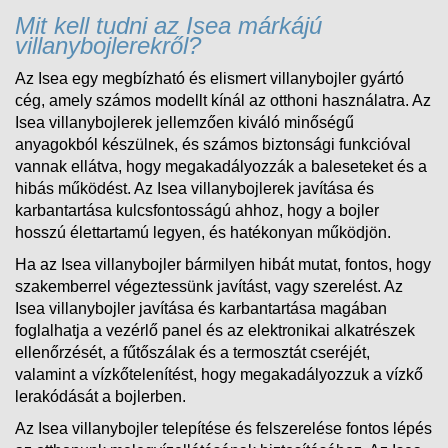
Mit kell tudni az Isea márkájú
villanybojlerekről?
Az Isea egy megbízható és elismert villanybojler gyártó
cég, amely számos modellt kínál az otthoni használatra. Az
Isea villanybojlerek jellemzően kiváló minőségű
anyagokból készülnek, és számos biztonsági funkcióval
vannak ellátva, hogy megakadályozzák a baleseteket és a
hibás működést. Az Isea villanybojlerek javítása és
karbantartása kulcsfontosságú ahhoz, hogy a bojler
hosszú élettartamú legyen, és hatékonyan működjön.
Ha az Isea villanybojler bármilyen hibát mutat, fontos, hogy
szakemberrel végeztessünk javítást, vagy szerelést. Az
Isea villanybojler javítása és karbantartása magában
foglalhatja a vezérlő panel és az elektronikai alkatrészek
ellenőrzését, a fűtőszálak és a termosztát cseréjét,
valamint a vízkőtelenítést, hogy megakadályozzuk a vízkő
lerakódását a bojlerben.
Az Isea villanybojler telepítése és felszerelése fontos lépés