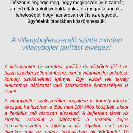
Először is engedje meg, hogy megköszönjük bizalmát,
amiért ellátogatott weboldalunkra és megadta annak a
lehetőségét, hogy hamarosan önt is az elégedett
ügyfeleink táborában köszönthessük!
A villanybojlerszerelő szinte minden
villanybojler javítást elvégez!
A villanybojler beszerelést, javítást és vízkőtelenítést ne
bízza szakképzetlen emberre, mert a villanybojler bekötése
komoly szakértelmet igényel. Egy vízzel teli tartály
elektromos hálózattal való összekötése életveszélyes is
lehet!
A villanybojler szakszerűtlen rögzítése is komoly károkat
okozgat, ha lezuhan a több mint 100 kilós készülék, akkor
a flexibilis cső biztosan elszakad. A bojlerben tárolt víz
kiömlik, valamint a hálózatból a vezeték teljes
keresztmetszetén is kitódul a víz. Gyakori eset, hogy
ilyenkor már az egész lakásvízben áll körülbelül 10