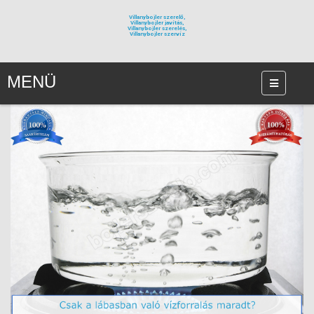
Villanybojler szerelő,
Villanybojler javítás,
Villanybojler szerelés,
Villanybojler szervíz
MENÜ