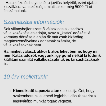
- Ha a kifizetés helye eltér a javítás helyétől, ezért újabb
kiszállásra van szükség emiatt, akkor még 5000 Ft-ot
felszámolunk.
Számlázási információk:
Sok villanybojler szerelő választotta a kisadózó
vállalkozók tételes adóját, azaz a ,,katás" adózást. A
kormány döntése alapján ők már csak kizárólag
magánszemélyeknek adhatnak számlát, de
vállalkozásoknak nem.
Ha minket választ, akkor biztos lehet benne, hogy mi
nem Katás adózók vagyunk, így gond nélkül ki tudunk
kiállítani számlát vállalkozásoknak és társasházaknak
is.
10 érv mellettünk:
Kiemelkedő tapasztalatunk
biztosítja Önt, hogy
szakembereink a lehető legjobb tudásuk szerint a
legkiválóbb munkát fogjak végezni.