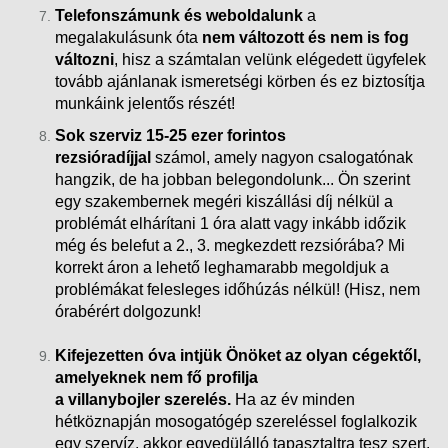
Telefonszámunk és weboldalunk
a
megalakulásunk óta
nem változott és nem is fog
változni
, hisz a számtalan velünk elégedett ügyfelek
tovább ajánlanak ismeretségi körben és ez biztosítja
munkáink
jelentős részét!
Sok szerviz 15-25 ezer forintos
rezsióradíjjal
számol, amely nagyon csalogatónak
hangzik, de ha jobban belegondolunk... Ön szerint
egy szakembernek megéri kiszállási díj nélkül a
problémát elhárítani 1 óra alatt vagy inkább időzik
még és belefut a 2., 3. megkezdett rezsiórába?
Mi
korrekt áron a lehető leghamarabb megoldjuk a
problémákat felesleges időhúzás nélkül! (Hisz, nem
órabérért dolgozunk!
Kifejezetten óva intjük Önöket az olyan cégektől,
amelyeknek nem fő profilja
a villanybojler szerelés.
Ha az év minden
hétköznapján mosogatógép szereléssel foglalkozik
egy szervíz, akkor egyedülálló tapasztaltra tesz szert.