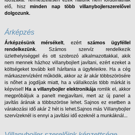
elő, hisz
minden nap több villanybojlerszerelővel
dolgozunk.
Árképzés
Árképzésünk mérsékelt
, ezért
számos ügyféllel
rendelkezünk
. Számos szervíz rendelkezik
üzlethelyiséggel és ott szobrozó alkalmazottakkal, akik
nem mennek házhoz villanybojlert javítani, ezért ezeket a
költségeket tovább kell hárítania a ügyfeleikre. Ha a cég
márkaszervízként működik, akkor az ár akár többszörösére
is nőhet a jogdíjak miatt, ha a vállalkozás több márkát is
képvisel!
Ha a villanybojler elektronikája
romlik el, akkor
megpróbáljuk a panelt megjavítani, mert az új panel a
javítás árának a többszöröse lehet. Sajnos ez esetben a
várakozási idő akár 2 hét is lehet.Sajnos más Villanybojler
szervízeknél is ennyi a javítási idő ezeknél a munkáknál...
Villanybojler szerelőink képzettsége