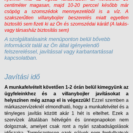
centiméter magasan, majd 10-20 perccel később már
csöpög a szomszédok mennyezetéből is a víz. A
szakszerűtlen villanybojler beszerelés miatt egyetlen
biztosító sem fizeti ki az Ön és szomszédai kárát! (A lakás-
vagy társasház biztosítás sem)
A szolgáltatásaink menüponton belül bővebb
információt talál az Ön által igényelendő
felszereléssel, javítással vagy karbantartással
kapcsolatban.
Javítási idő
A munkafelvételt követően 1-2 órán belül kimegyünk az
ügyfeleinkhez és a villanybojler javításokat a
helyszínen még aznap el is végezzük!
Ezzel szemben a
márkaszervízeknél elmondható, hogy a munkafelvétel és a
tényleges javítás között akár 1 hét is eltelhet. Ezek a
szervízek általában hétvégén és ünnepnapokon nem
dolgoznak, amelyet csak ront a nyári szabadságolások
időszaka. Természetesen ezek nálunk nem fordulhatnak