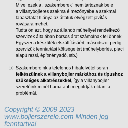
Mivel ezek a ,,szakemberek" nem tartoznak bele
a villanybojleres szakma élmezőnyébe a szakmai
tapasztalat hiánya az általuk elvégzett javítás
rovására mehet.
Tudta ön azt, hogy az állandó műhellyel rendelkező
szervizek általában borsos árat számolnak fel önnek!
Egyszer a készülék elszállításáért, másodszor pedig
szervizük fenntartási költségeiért (műhelybérlés, piaci
alapú rezsi
, építményadó, stb.)!
Szakembereink a telefonos hibafelvétel során
felkészülnek a villanybojler márkához és típushoz
szükséges alkatrészekkel
, így a villanybojler
szerelőink minél hamarabb megoldják oldani a
problémát.
Copyright © 2009-2023
www.bojlerszerelo.com Minden jog
fenntartva!