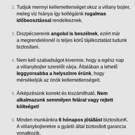
Tudjuk mennyi kellemetlenséget okoz a villany bojler,
meleg víz hiánya így kollégáink
rugalmas
időbeosztással
rendelkeznek.
Diszpécsereink
angolul is beszélnek
, ezért már
a megrendelésnél is teljes körű tájékoztatást tudunk
biztosítani.
Nem kell szabadságot kivennie, hogy a egész nap
a villanybojler szerelőt várja. Általában a lehető
leggyorsabba a helyszínre érünk
, hogy
mérsékeljük az önök kellemetlenségeit.
Árképzésünk korrekt és kiszámítható.
Nem
alkalmazunk semmilyen felárat vagy rejtett
költséget!
Minden munkánkra
6 hónapos jótállást
biztosítunK.
A villanybojlerekre a gyártó által biztosított garancia
vonatkozik.