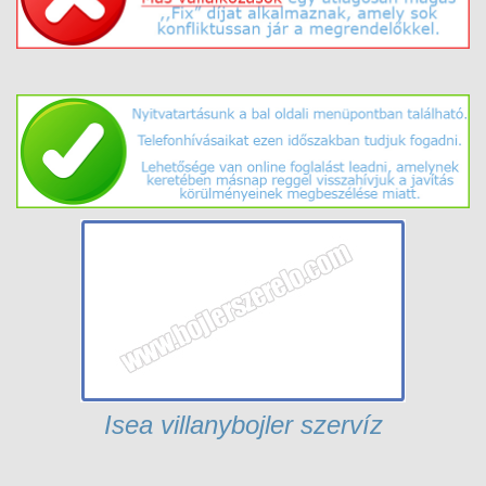
Isea villanybojler szervíz