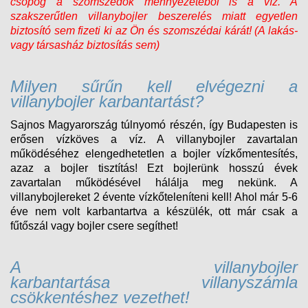
csöpög a szomszédok mennyezetéből is a víz. A
szakszerűtlen villanybojler beszerelés miatt egyetlen
biztosító sem fizeti ki az Ön és szomszédai kárát! (A lakás-
vagy társasház biztosítás sem)
Milyen sűrűn kell elvégezni a
villanybojler karbantartást
?
Sajnos Magyarország túlnyomó részén, így Budapesten is
erősen vízköves a víz. A villanybojler zavartalan
működéséhez elengedhetetlen a bojler vízkőmentesítés,
azaz a bojler tisztítás! Ezt bojlerünk hosszú évek
zavartalan működésével hálálja meg nekünk. A
villanybojlereket 2 évente vízkőteleníteni kell! Ahol már 5-6
éve nem volt karbantartva a készülék, ott már csak a
fűtőszál vagy bojler csere segíthet!
A villanybojler
karbantartása villanyszámla
csökkentéshez vezethet!