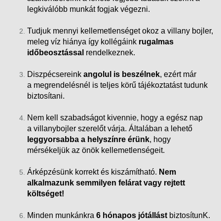
legkiválóbb munkát fogjak végezni.
Tudjuk mennyi kellemetlenséget okoz a villany bojler,
meleg víz hiánya így kollégáink
rugalmas
időbeosztással
rendelkeznek.
Diszpécsereink
angolul is beszélnek
, ezért már
a megrendelésnél is teljes körű tájékoztatást tudunk
biztosítani.
Nem kell szabadságot kivennie, hogy a egész nap
a villanybojler szerelőt várja. Általában a lehető
leggyorsabba a helyszínre érünk
, hogy
mérsékeljük az önök kellemetlenségeit.
Árképzésünk korrekt és kiszámítható.
Nem
alkalmazunk semmilyen felárat vagy rejtett
költséget!
Minden munkánkra
6 hónapos jótállást
biztosítunK.