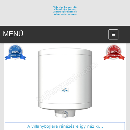
Villanybojler szerelő,
Villanybojler javítás,
Villanybojler szerelés,
Villanybojler szervíz
MENÜ