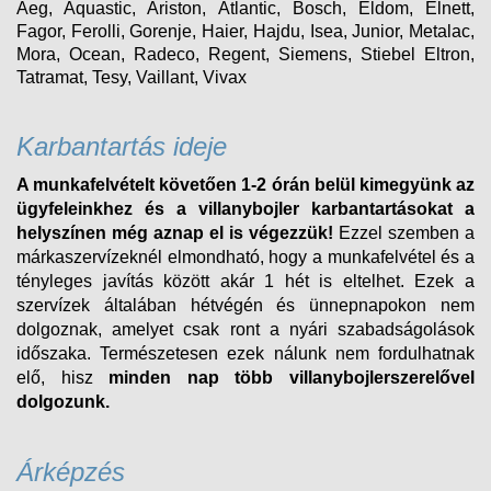
Aeg, Aquastic, Ariston, Atlantic, Bosch, Eldom, Elnett,
Fagor, Ferolli, Gorenje, Haier, Hajdu, Isea, Junior, Metalac,
Mora, Ocean, Radeco, Regent, Siemens, Stiebel Eltron,
Tatramat, Tesy, Vaillant, Vivax
Karbantartás ideje
A munkafelvételt követően 1-2 órán belül kimegyünk az
ügyfeleinkhez és a villanybojler karbantartásokat a
helyszínen még aznap el is végezzük!
Ezzel szemben a
márkaszervízeknél elmondható, hogy a munkafelvétel és a
tényleges javítás között akár 1 hét is eltelhet. Ezek a
szervízek általában hétvégén és ünnepnapokon nem
dolgoznak, amelyet csak ront a nyári szabadságolások
időszaka. Természetesen ezek nálunk nem fordulhatnak
elő, hisz
minden nap több villanybojlerszerelővel
dolgozunk.
Árképzés