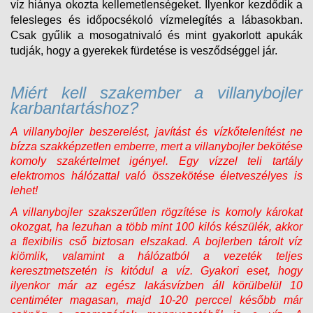
víz
hiánya okozta kellemetlenségeket. Ilyenkor kezdődik a
felesleges és időpocsékoló vízmelegítés a lábasokban.
Csak gyűlik a mosogatnivaló és mint gyakorlott apukák
tudják, hogy a gyerekek fürdetése is vesződséggel jár.
Miért kell szakember a
villanybojler
karbantartáshoz
?
A villanybojler beszerelést, javítást és vízkőtelenítést ne
bízza szakképzetlen emberre, mert a villanybojler bekötése
komoly szakértelmet igényel. Egy vízzel teli tartály
elektromos hálózattal való összekötése életveszélyes is
lehet!
A villanybojler szakszerűtlen rögzítése is komoly károkat
okozgat, ha lezuhan a több mint 100 kilós készülék, akkor
a flexibilis cső biztosan elszakad. A bojlerben tárolt víz
kiömlik, valamint a hálózatból a vezeték teljes
keresztmetszetén is kitódul a víz. Gyakori eset, hogy
ilyenkor már az egész lakásvízben áll körülbelül 10
centiméter magasan, majd 10-20 perccel később már