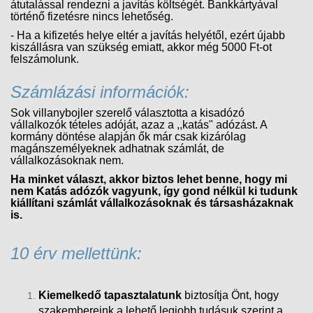
átutalással rendezni a javítás költségét. Bankkártyával
történő fizetésre nincs lehetőség.
- Ha a kifizetés helye eltér a javítás helyétől, ezért újabb
kiszállásra van szükség emiatt, akkor még 5000 Ft-ot
felszámolunk.
Számlázási információk:
Sok villanybojler szerelő választotta a kisadózó
vállalkozók tételes adóját, azaz a ,,katás" adózást. A
kormány döntése alapján ők már csak kizárólag
magánszemélyeknek adhatnak számlát, de
vállalkozásoknak nem.
Ha minket választ, akkor biztos lehet benne, hogy mi
nem Katás adózók vagyunk, így gond nélkül ki tudunk
kiállítani számlát vállalkozásoknak és társasházaknak
is.
10 érv mellettünk:
Kiemelkedő tapasztalatunk
biztosítja Önt, hogy
szakembereink a lehető legjobb tudásuk szerint a