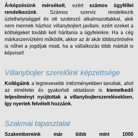
Árképzésünk mérsékelt
, ezért
számos ügyféllel
rendelkezünk
. Számos szervíz rendelkezik
üzlethelyiséggel és ott szobrozó alkalmazottakkal, akik
nem mennek házhoz villanybojlert javítani, ezért ezeket a
költségeket tovább kell hárítania a ügyfeleikre. Ha a cég
márkaszervízként működik, akkor az ár akár többszörösére
is nőhet a jogdíjak miatt, ha a vállalkozás több márkát is
képvisel!
Villanybojler szerelőink képzettsége
Kollégáink
a legnevesebb intézményekben tanultak, ahol
az elméletei és gyakorlati oktatáson is
kiemelkedő
teljesítményt nyújtottak a villanybojlerszerelésekben,
így nyertek felvételt
hozzánk.
Szakmai tapasztalat
Szakembereink már több mint 1000