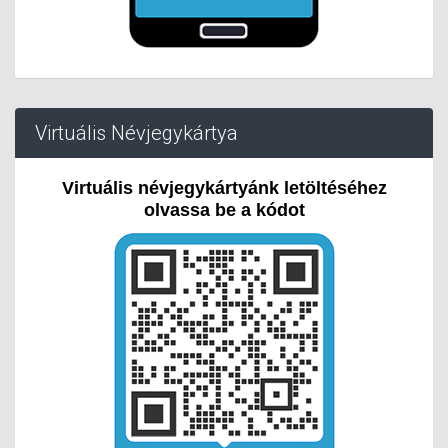
Virtuális Névjegykártya
Virtuális névjegykártyánk letöltéséhez
olvassa be a kódot