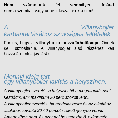
Nem számolunk fel semmilyen felárat
sem
a
szombati
vagy ünnepi kiszállásokra sem!
A Villanybojler
karbantartásához szükséges feltételek:
Fontos, hogy a
villanybojler hozzáférhetőségét
Önnek
kell biztosítania. A villanybojler alsó részéhez kell
hozzáférnünk a javításkor.
Mennyi ideig tart
egy villanybojler javítás a helyszínen:
A villanybojler szerelés a helyszíni hiba megállapításával
kezdődik, ami maximum 20 perc szokott lenni.
A
villanybojler
szerelés, ha rendelkezésre áll az alkatrész
általában további 30-40 percet szokott igénybe venni.
Amennyiben nem, és
azonnal beszerezhető, akkor még