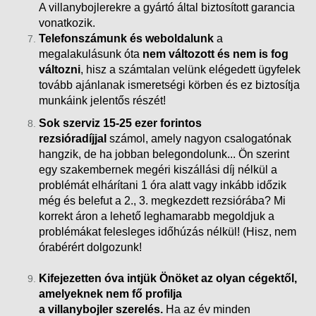
A villanybojlerekre a gyártó által biztosított garancia
vonatkozik.
Telefonszámunk és weboldalunk
a
megalakulásunk óta
nem változott és nem is fog
változni
, hisz a számtalan velünk elégedett ügyfelek
tovább ajánlanak ismeretségi körben és ez biztosítja
munkáink
jelentős részét!
Sok szerviz 15-25 ezer forintos
rezsióradíjjal
számol, amely nagyon csalogatónak
hangzik, de ha jobban belegondolunk... Ön szerint
egy szakembernek megéri kiszállási díj nélkül a
problémát elhárítani 1 óra alatt vagy inkább időzik
még és belefut a 2., 3. megkezdett rezsiórába?
Mi
korrekt áron a lehető leghamarabb megoldjuk a
problémákat felesleges időhúzás nélkül! (Hisz, nem
órabérért dolgozunk!
Kifejezetten óva intjük Önöket az olyan cégektől,
amelyeknek nem fő profilja
a villanybojler szerelés.
Ha az év minden