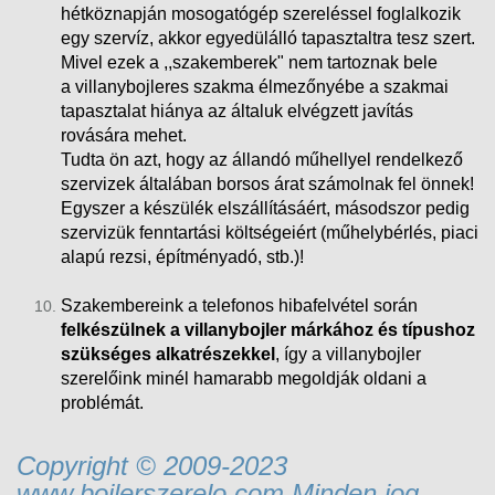
hétköznapján mosogatógép szereléssel foglalkozik
egy szervíz, akkor egyedülálló tapasztaltra tesz szert.
Mivel ezek a ,,szakemberek" nem tartoznak bele
a villanybojleres szakma élmezőnyébe a szakmai
tapasztalat hiánya az általuk elvégzett javítás
rovására mehet.
Tudta ön azt, hogy az állandó műhellyel rendelkező
szervizek általában borsos árat számolnak fel önnek!
Egyszer a készülék elszállításáért, másodszor pedig
szervizük fenntartási költségeiért (műhelybérlés, piaci
alapú rezsi
, építményadó, stb.)!
Szakembereink a telefonos hibafelvétel során
felkészülnek a villanybojler márkához és típushoz
szükséges alkatrészekkel
, így a villanybojler
szerelőink minél hamarabb megoldják oldani a
problémát.
Copyright © 2009-2023
www.bojlerszerelo.com Minden jog