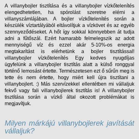
A villanybojler tisztítása és a villanybojler vízkőtelenítés
elengedhetetlen, ha spórolást szeretne elérni a
villanyszámlájában. A bojler vízkőtelenítés során a
készülék víztartályából eltávolítjuk a vízkövet és az egyéb
szennyeződéseket. A hőt így sokkal könnyebben át tudja
adni a fűtőszál. Ezért hamarabb felmelegszik az adott
mennyiségű víz és ezzel akár 5-10%-os energia
megtakarítást is elérhetünk a bojler tisztítással!
villanybojler vízkőtelenítés Egy kedves nyugdíjas
ügyfelünk a villanybojler tisztítás alatt a külső ronggyal
történő lemosást értette. Természetesen ezt ő sűrűn meg is
tette és nem értette, hogy miért kell újra tisztítani a
villanybojlert. :) Más szervízekkel ellentétben mi vállaljuk
fekvő vagy fali villanybojlerek tisztítás is! A villanybojler
tisztítása során a vízkő által okozott problémákat is
megjavítjuk.
Milyen márkájú villanybojlerek javítását
vállaljuk?