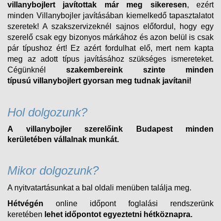
villanybojlert
javítottak már meg sikeresen
, ezért
minden
Villanybojler
javításában kiemelkedő tapasztalatot
szeretek! A szakszervizeknél sajnos előfordul, hogy egy
szerelő csak egy bizonyos márkához és azon belül is csak
pár típushoz ért! Ez azért fordulhat elő, mert nem kapta
meg az adott típus javításához szükséges ismereteket.
Cégünknél
szakembereink szinte minden
típusú
villanybojlert
gyorsan meg tudnak javítani!
Hol dolgozunk?
A villanybojler szerelőink Budapest minden
kerületében vállalnak munkát.
Mikor dolgozunk?
A nyitvatartásunkat a bal oldali menüben találja meg.
Hétvégén
online időpont foglalási rendszerünk
keretében
lehet időpontot egyeztetni hétköznapra.