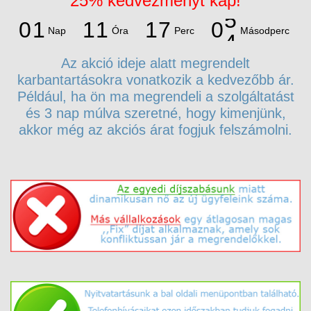
25% kedvezményt kap!
1
4
0
1
1
1
1
7
0
Nap
Óra
Perc
Másodperc
3
0
1
1
1
1
7
Az akció ideje alatt megrendelt
karbantartásokra vonatkozik a kedvezőbb ár.
Például, ha ön ma megrendeli a szolgáltatást
és 3 nap múlva szeretné, hogy kimenjünk,
akkor még az akciós árat fogjuk felszámolni.