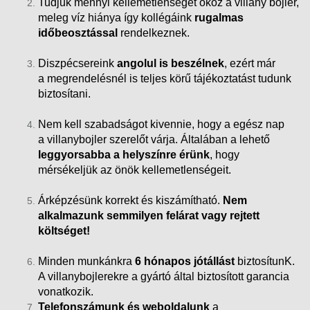
Tudjuk mennyi kellemetlenséget okoz a villany bojler,
meleg víz hiánya így kollégáink
rugalmas
időbeosztással
rendelkeznek.
Diszpécsereink
angolul is beszélnek
, ezért már
a megrendelésnél is teljes körű tájékoztatást tudunk
biztosítani.
Nem kell szabadságot kivennie, hogy a egész nap
a villanybojler szerelőt várja. Általában a lehető
leggyorsabba a helyszínre érünk
, hogy
mérsékeljük az önök kellemetlenségeit.
Árképzésünk korrekt és kiszámítható.
Nem
alkalmazunk semmilyen felárat vagy rejtett
költséget!
Minden munkánkra
6 hónapos jótállást
biztosítunK.
A villanybojlerekre a gyártó által biztosított garancia
vonatkozik.
Telefonszámunk és weboldalunk
a