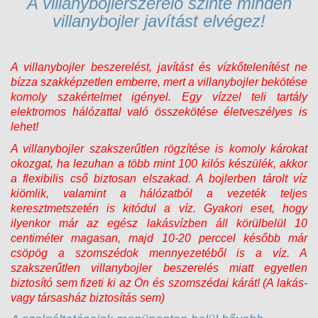
A villanybojlerszerelő szinte minden
villanybojler javítást elvégez!
A villanybojler beszerelést, javítást és vízkőtelenítést ne
bízza szakképzetlen emberre, mert a villanybojler bekötése
komoly szakértelmet igényel. Egy vízzel teli tartály
elektromos hálózattal való összekötése életveszélyes is
lehet!
A villanybojler szakszerűtlen rögzítése is komoly károkat
okozgat, ha lezuhan a több mint 100 kilós készülék, akkor
a flexibilis cső biztosan elszakad. A bojlerben tárolt víz
kiömlik, valamint a hálózatból a vezeték teljes
keresztmetszetén is kitódul a víz. Gyakori eset, hogy
ilyenkor már az egész lakásvízben áll körülbelül 10
centiméter magasan, majd 10-20 perccel később már
csöpög a szomszédok mennyezetéből is a víz. A
szakszerűtlen villanybojler beszerelés miatt egyetlen
biztosító sem fizeti ki az Ön és szomszédai kárát! (A lakás-
vagy társasház biztosítás sem)