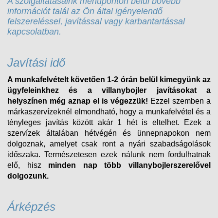
A szolgáltatásaink menüponton belül bővebb
információt talál az Ön által igényelendő
felszereléssel, javítással vagy karbantartással
kapcsolatban.
Javítási idő
A munkafelvételt követően 1-2 órán belül kimegyünk az
ügyfeleinkhez és a villanybojler javításokat a
helyszínen még aznap el is végezzük!
Ezzel szemben a
márkaszervízeknél elmondható, hogy a munkafelvétel és a
tényleges javítás között akár 1 hét is eltelhet. Ezek a
szervízek általában hétvégén és ünnepnapokon nem
dolgoznak, amelyet csak ront a nyári szabadságolások
időszaka. Természetesen ezek nálunk nem fordulhatnak
elő, hisz
minden nap több villanybojlerszerelővel
dolgozunk.
Árképzés