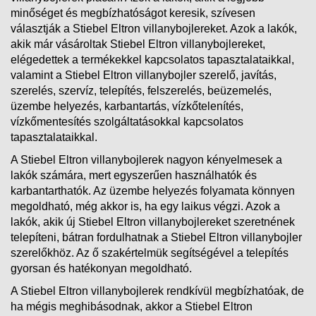
minőséget és megbízhatóságot keresik, szívesen
választják a Stiebel Eltron villanybojlereket. Azok a lakók,
akik már vásároltak Stiebel Eltron villanybojlereket,
elégedettek a termékekkel kapcsolatos tapasztalataikkal,
valamint a Stiebel Eltron villanybojler szerelő, javítás,
szerelés, szervíz, telepítés, felszerelés, beüzemelés,
üzembe helyezés, karbantartás, vízkőtelenítés,
vízkőmentesítés szolgáltatásokkal kapcsolatos
tapasztalataikkal.
A Stiebel Eltron villanybojlerek nagyon kényelmesek a
lakók számára, mert egyszerűen használhatók és
karbantarthatók. Az üzembe helyezés folyamata könnyen
megoldható, még akkor is, ha egy laikus végzi. Azok a
lakók, akik új Stiebel Eltron villanybojlereket szeretnének
telepíteni, bátran fordulhatnak a Stiebel Eltron villanybojler
szerelőkhöz. Az ő szakértelmük segítségével a telepítés
gyorsan és hatékonyan megoldható.
A Stiebel Eltron villanybojlerek rendkívül megbízhatóak, de
ha mégis meghibásodnak, akkor a Stiebel Eltron