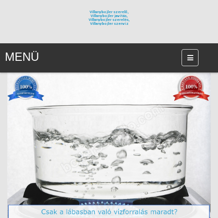
Villanybojler szerelő,
Villanybojler javítás,
Villanybojler szerelés,
Villanybojler szervíz
MENÜ