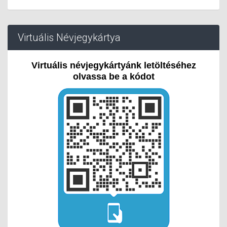
Virtuális Névjegykártya
Virtuális névjegykártyánk letöltéséhez
olvassa be a kódot