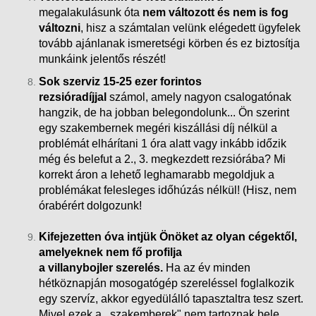
megalakulásunk óta
nem változott és nem is fog
változni
, hisz a számtalan velünk elégedett ügyfelek
tovább ajánlanak ismeretségi körben és ez biztosítja
munkáink
jelentős részét!
Sok szerviz 15-25 ezer forintos
rezsióradíjjal
számol, amely nagyon csalogatónak
hangzik, de ha jobban belegondolunk... Ön szerint
egy szakembernek megéri kiszállási díj nélkül a
problémát elhárítani 1 óra alatt vagy inkább időzik
még és belefut a 2., 3. megkezdett rezsiórába?
Mi
korrekt áron a lehető leghamarabb megoldjuk a
problémákat felesleges időhúzás nélkül! (Hisz, nem
órabérért dolgozunk!
Kifejezetten óva intjük Önöket az olyan cégektől,
amelyeknek nem fő profilja
a villanybojler szerelés.
Ha az év minden
hétköznapján mosogatógép szereléssel foglalkozik
egy szervíz, akkor egyedülálló tapasztaltra tesz szert.
Mivel ezek a ,,szakemberek" nem tartoznak bele