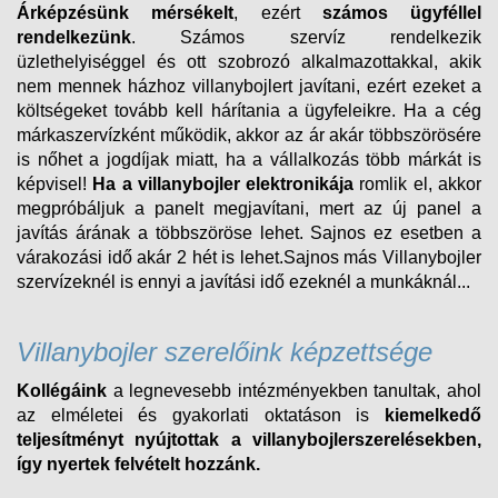
Árképzésünk mérsékelt
, ezért
számos ügyféllel
rendelkezünk
. Számos szervíz rendelkezik
üzlethelyiséggel és ott szobrozó alkalmazottakkal, akik
nem mennek házhoz villanybojlert javítani, ezért ezeket a
költségeket tovább kell hárítania a ügyfeleikre. Ha a cég
márkaszervízként működik, akkor az ár akár többszörösére
is nőhet a jogdíjak miatt, ha a vállalkozás több márkát is
képvisel!
Ha a villanybojler elektronikája
romlik el, akkor
megpróbáljuk a panelt megjavítani, mert az új panel a
javítás árának a többszöröse lehet. Sajnos ez esetben a
várakozási idő akár 2 hét is lehet.Sajnos más Villanybojler
szervízeknél is ennyi a javítási idő ezeknél a munkáknál...
Villanybojler szerelőink képzettsége
Kollégáink
a legnevesebb intézményekben tanultak, ahol
az elméletei és gyakorlati oktatáson is
kiemelkedő
teljesítményt nyújtottak a villanybojlerszerelésekben,
így nyertek felvételt
hozzánk.