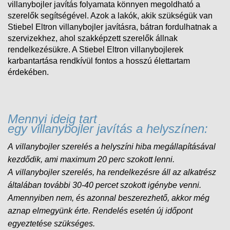
villanybojler javítás folyamata könnyen megoldható a
szerelők segítségével. Azok a lakók, akik szükségük van
Stiebel Eltron villanybojler javításra, bátran fordulhatnak a
szervizekhez, ahol szakképzett szerelők állnak
rendelkezésükre. A Stiebel Eltron villanybojlerek
karbantartása rendkívül fontos a hosszú élettartam
érdekében.
Mennyi ideig tart
egy villanybojler javítás a helyszínen:
A villanybojler szerelés a helyszíni hiba megállapításával
kezdődik, ami maximum 20 perc szokott lenni.
A
villanybojler
szerelés, ha rendelkezésre áll az alkatrész
általában további 30-40 percet szokott igénybe venni.
Amennyiben nem, és
azonnal beszerezhető, akkor még
aznap elmegyünk érte. Rendelés esetén új időpont
egyeztetése szükséges.