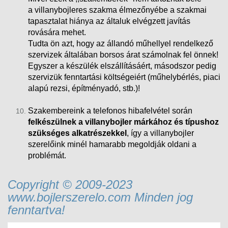
a villanybojleres szakma élmezőnyébe a szakmai
tapasztalat hiánya az általuk elvégzett javítás
rovására mehet.
Tudta ön azt, hogy az állandó műhellyel rendelkező
szervizek általában borsos árat számolnak fel önnek!
Egyszer a készülék elszállításáért, másodszor pedig
szervizük fenntartási költségeiért (műhelybérlés, piaci
alapú rezsi
, építményadó, stb.)!
Szakembereink a telefonos hibafelvétel során
felkészülnek a villanybojler márkához és típushoz
szükséges alkatrészekkel
, így a villanybojler
szerelőink minél hamarabb megoldják oldani a
problémát.
Copyright © 2009-2023
www.bojlerszerelo.com Minden jog
fenntartva!