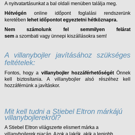
A nyitvatartásunkat a bal oldali menüben találja meg.
Hétvégén
online időpont foglalási rendszerünk
keretében
lehet időpontot egyeztetni hétköznapra.
Nem számolunk fel semmilyen felárat
sem
a
szombati
vagy ünnepi kiszállásokra sem!
A villanybojler javításához szükséges
feltételek:
Fontos, hogy a
villanybojler hozzáférhetőségét
Önnek
kell biztosítania. A villanybojler alsó részéhez kell
hozzáférnünk a javításkor.
Mit kell tudni a Stiebel Eltron márkájú
villanybojlerekről?
A Stiebel Eltron világszerte elismert márka a
villanybojlerek piacán. Azok a lakók, akik a legjobb