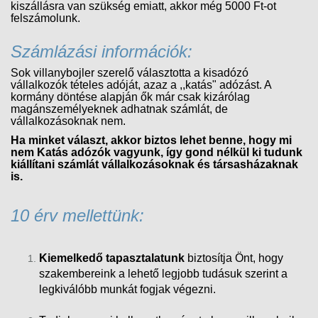
kiszállásra van szükség emiatt, akkor még 5000 Ft-ot
felszámolunk.
Számlázási információk:
Sok villanybojler szerelő választotta a kisadózó
vállalkozók tételes adóját, azaz a ,,katás" adózást. A
kormány döntése alapján ők már csak kizárólag
magánszemélyeknek adhatnak számlát, de
vállalkozásoknak nem.
Ha minket választ, akkor biztos lehet benne, hogy mi
nem Katás adózók vagyunk, így gond nélkül ki tudunk
kiállítani számlát vállalkozásoknak és társasházaknak
is.
10 érv mellettünk:
Kiemelkedő tapasztalatunk
biztosítja Önt, hogy
szakembereink a lehető legjobb tudásuk szerint a
legkiválóbb munkát fogjak végezni.