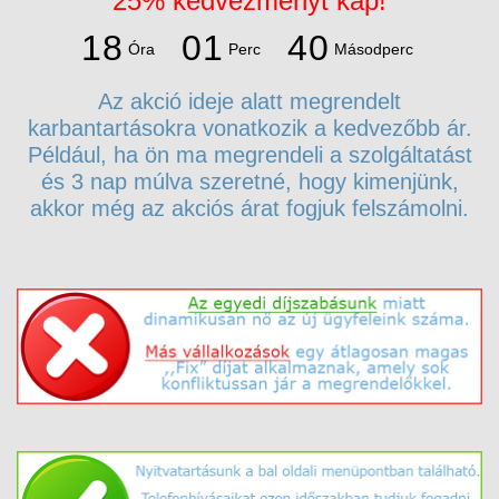
25% kedvezményt kap!
4
0
1
8
0
1
3
9
Óra
Perc
Másodperc
1
8
0
1
Az akció ideje alatt megrendelt
karbantartásokra vonatkozik a kedvezőbb ár.
Például, ha ön ma megrendeli a szolgáltatást
és 3 nap múlva szeretné, hogy kimenjünk,
akkor még az akciós árat fogjuk felszámolni.