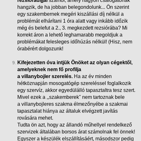
rezsióradíjjal
számol, amely nagyon csalogatónak
hangzik, de ha jobban belegondolunk... Ön szerint
egy szakembernek megéri kiszállási díj nélkül a
problémát elhárítani 1 óra alatt vagy inkább időzik
még és belefut a 2., 3. megkezdett rezsiórába?
Mi
korrekt áron a lehető leghamarabb megoldjuk a
problémákat felesleges időhúzás nélkül! (Hisz, nem
órabérért dolgozunk!
Kifejezetten óva intjük Önöket az olyan cégektől,
amelyeknek nem fő profilja
a villanybojler szerelés.
Ha az év minden
hétköznapján mosogatógép szereléssel foglalkozik
egy szervíz, akkor egyedülálló tapasztaltra tesz szert.
Mivel ezek a ,,szakemberek" nem tartoznak bele
a villanybojleres szakma élmezőnyébe a szakmai
tapasztalat hiánya az általuk elvégzett javítás
rovására mehet.
Tudta ön azt, hogy az állandó műhellyel rendelkező
szervizek általában borsos árat számolnak fel önnek!
Egyszer a készülék elszállításáért, másodszor pedig