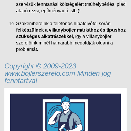
szervizük fenntartási költségeiért (műhelybérlés, piaci
alapú rezsi
, építményadó, stb.)!
Szakembereink a telefonos hibafelvétel során
felkészülnek a villanybojler márkához és típushoz
szükséges alkatrészekkel
, így a villanybojler
szerelőink minél hamarabb megoldják oldani a
problémát.
Copyright © 2009-2023
www.bojlerszerelo.com Minden jog
fenntartva!