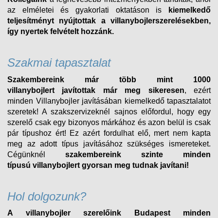
az elméletei és gyakorlati oktatáson is
kiemelkedő
teljesítményt nyújtottak a villanybojlerszerelésekben,
így nyertek felvételt
hozzánk.
Szakmai tapasztalat
Szakembereink már több mint 1000
villanybojlert
javítottak már meg sikeresen
, ezért
minden
Villanybojler
javításában kiemelkedő tapasztalatot
szeretek! A szakszervizeknél sajnos előfordul, hogy egy
szerelő csak egy bizonyos márkához és azon belül is csak
pár típushoz ért! Ez azért fordulhat elő, mert nem kapta
meg az adott típus javításához szükséges ismereteket.
Cégünknél
szakembereink szinte minden
típusú
villanybojlert
gyorsan meg tudnak javítani!
Hol dolgozunk?
A villanybojler szerelőink Budapest minden