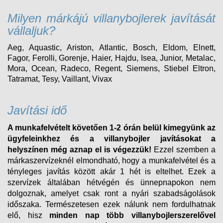
Milyen márkájú villanybojlerek javítását
vállaljuk?
Aeg, Aquastic, Ariston, Atlantic, Bosch, Eldom, Elnett,
Fagor, Ferolli, Gorenje, Haier, Hajdu, Isea, Junior, Metalac,
Mora, Ocean, Radeco, Regent, Siemens, Stiebel Eltron,
Tatramat, Tesy, Vaillant, Vivax
Javítási idő
A munkafelvételt követően 1-2 órán belül kimegyünk az
ügyfeleinkhez és a villanybojler javításokat a
helyszínen még aznap el is végezzük!
Ezzel szemben a
márkaszervízeknél elmondható, hogy a munkafelvétel és a
tényleges javítás között akár 1 hét is eltelhet. Ezek a
szervízek általában hétvégén és ünnepnapokon nem
dolgoznak, amelyet csak ront a nyári szabadságolások
időszaka. Természetesen ezek nálunk nem fordulhatnak
elő, hisz
minden nap több villanybojlerszerelővel