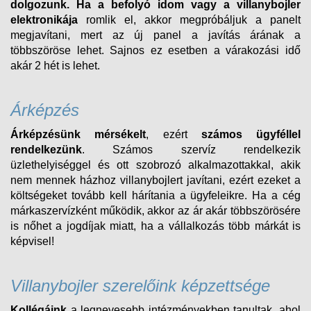
dolgozunk.
Ha a befolyó idom vagy a villanybojler
elektronikája
romlik el, akkor megpróbáljuk a panelt
megjavítani, mert az új panel a javítás árának a
többszöröse lehet. Sajnos ez esetben a várakozási idő
akár 2 hét is lehet.
Árképzés
Árképzésünk mérsékelt
, ezért
számos ügyféllel
rendelkezünk
. Számos szervíz rendelkezik
üzlethelyiséggel és ott szobrozó alkalmazottakkal, akik
nem mennek házhoz villanybojlert javítani, ezért ezeket a
költségeket tovább kell hárítania a ügyfeleikre. Ha a cég
márkaszervízként működik, akkor az ár akár többszörösére
is nőhet a jogdíjak miatt, ha a vállalkozás több márkát is
képvisel!
Villanybojler szerelőink képzettsége
Kollégáink
a legnevesebb intézményekben tanultak, ahol