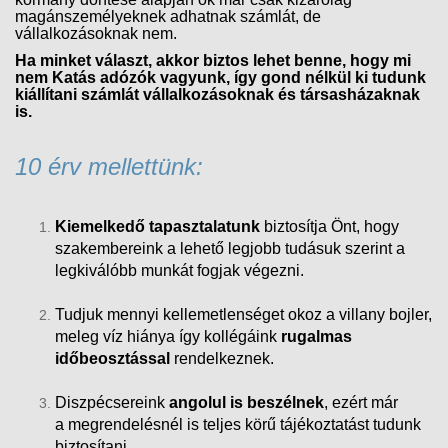
magánszemélyeknek adhatnak számlát, de
vállalkozásoknak nem.
Ha minket választ, akkor biztos lehet benne, hogy mi
nem Katás adózók vagyunk, így gond nélkül ki tudunk
kiállítani számlát vállalkozásoknak és társasházaknak
is.
10 érv mellettünk:
Kiemelkedő tapasztalatunk
biztosítja Önt, hogy
szakembereink a lehető legjobb tudásuk szerint a
legkiválóbb munkát fogjak végezni.
Tudjuk mennyi kellemetlenséget okoz a villany bojler,
meleg víz hiánya így kollégáink
rugalmas
időbeosztással
rendelkeznek.
Diszpécsereink
angolul is beszélnek
, ezért már
a megrendelésnél is teljes körű tájékoztatást tudunk
biztosítani.