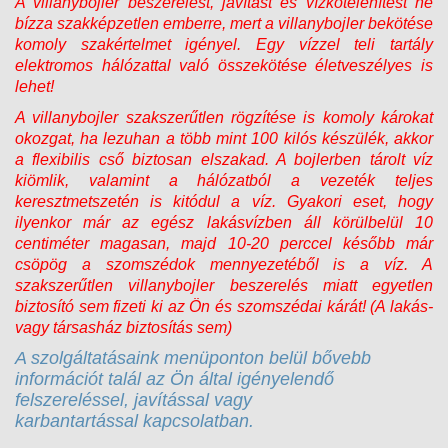
A villanybojler beszerelést, javítást és vízkőtelenítést ne
bízza szakképzetlen emberre, mert a villanybojler bekötése
komoly szakértelmet igényel. Egy vízzel teli tartály
elektromos hálózattal való összekötése életveszélyes is
lehet!
A villanybojler szakszerűtlen rögzítése is komoly károkat
okozgat, ha lezuhan a több mint 100 kilós készülék, akkor
a flexibilis cső biztosan elszakad. A bojlerben tárolt víz
kiömlik, valamint a hálózatból a vezeték teljes
keresztmetszetén is kitódul a víz. Gyakori eset, hogy
ilyenkor már az egész lakásvízben áll körülbelül 10
centiméter magasan, majd 10-20 perccel később már
csöpög a szomszédok mennyezetéből is a víz. A
szakszerűtlen villanybojler beszerelés miatt egyetlen
biztosító sem fizeti ki az Ön és szomszédai kárát! (A lakás-
vagy társasház biztosítás sem)
A szolgáltatásaink menüponton belül bővebb
információt talál az Ön által igényelendő
felszereléssel, javítással vagy
karbantartással kapcsolatban.