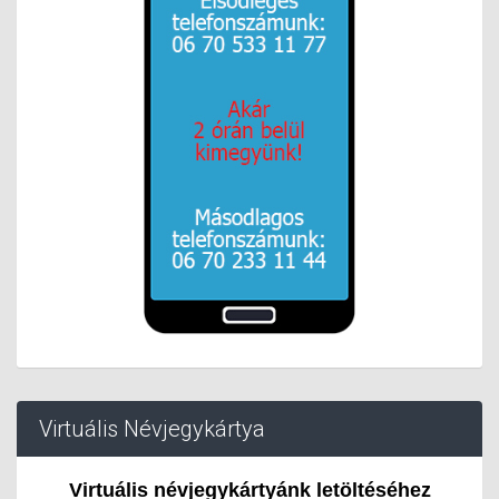
Virtuális Névjegykártya
Virtuális névjegykártyánk letöltéséhez