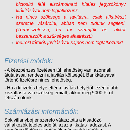
biztosító felé elszámolható hiteles jegyzőkönyv
kiállításával nem foglalkozunk.
Ha nincs szüksége a javításra, csak alkatrészt
szeretne vásárolni, abban nem tudunk segíteni.
(Természetesen, ha mi szereljük be, akkor
beszerezzük a szükséges alkatrészt.)
Indirekt tárolók javításával sajnos nem foglalkozunk!
Fizetési módok:
- A készpénzes fizetésen túl lehetőség van, azonnali
átutalással rendezni a javítás költségét. Bankkártyával
történő fizetésre nincs lehetőség.
- Ha a kifizetés helye eltér a javítás helyétől, ezért újabb
kiszállásra van szükség emiatt, akkor még 5000 Ft-ot
felszámolunk.
Számlázási információk:
Sok villanybojler szerelő választotta a kisadózó
vállalkozók tételes adóját, azaz a ,,katás" adózást. A
kormány döntése alapján ők már csak kizárólag