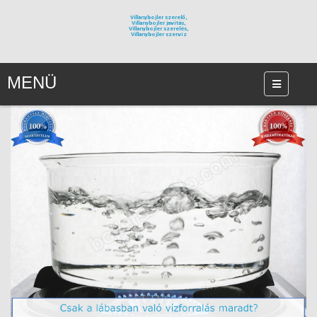
Villanybojler szerelő,
Villanybojler javítás,
Villanybojler szerelés,
Villanybojler szervíz
MENÜ