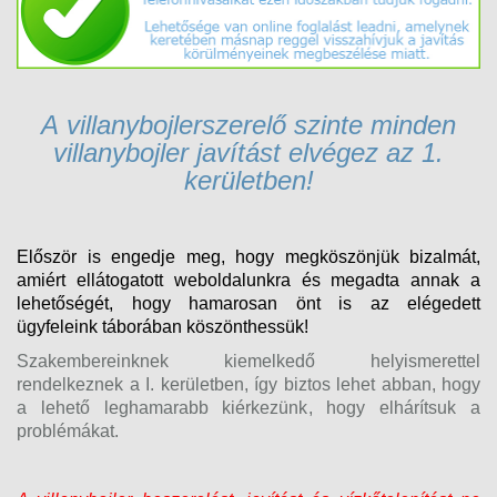
A v
illanybojlerszerelő
szinte minden
villanybojler javítást elvégez
az 1.
kerületben!
Először is engedje meg, hogy megköszönjük bizalmát,
amiért ellátogatott weboldalunkra és megadta annak a
lehetőségét, hogy hamarosan önt is az elégedett
ügyfeleink táborában köszönthessük!
Szakembereinknek kiemelkedő helyismerettel
rendelkeznek a I. kerületben, így biztos lehet abban, hogy
a lehető leghamarabb kiérkezünk, hogy elhárítsuk a
problémákat.