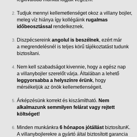
Tudjuk mennyi kellemetlenséget okoz a villany bojler,
meleg víz hiánya így kollégáink
rugalmas
időbeosztással
rendelkeznek.
Diszpécsereink
angolul is beszélnek
, ezért már
a megrendelésnél is teljes körű tájékoztatást tudunk
biztosítani.
Nem kell szabadságot kivennie, hogy a egész nap
a villanybojler szerelőt várja. Általában a lehető
leggyorsabba a helyszínre érünk
, hogy
mérsékeljük az önök kellemetlenségeit.
Árképzésünk korrekt és kiszámítható.
Nem
alkalmazunk semmilyen felárat vagy rejtett
költséget!
Minden munkánkra
6 hónapos jótállást
biztosítunK.
A villanybojlerekre a gyártó által biztosított garancia