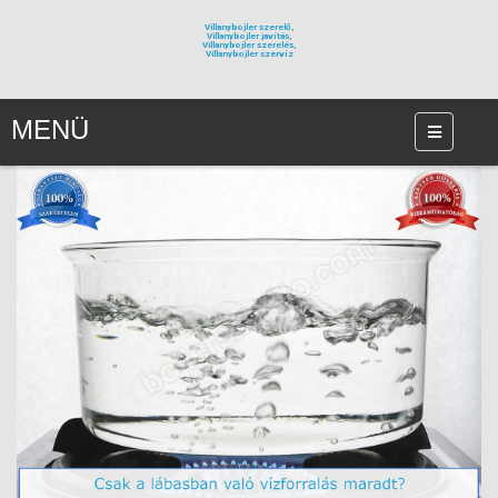
Villanybojler szerelő,
Villanybojler javítás,
Villanybojler szerelés,
Villanybojler szervíz
MENÜ