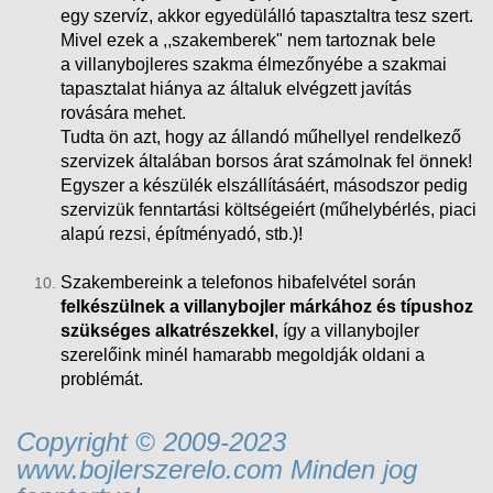
egy szervíz, akkor egyedülálló tapasztaltra tesz szert.
Mivel ezek a ,,szakemberek" nem tartoznak bele
a villanybojleres szakma élmezőnyébe a szakmai
tapasztalat hiánya az általuk elvégzett javítás
rovására mehet.
Tudta ön azt, hogy az állandó műhellyel rendelkező
szervizek általában borsos árat számolnak fel önnek!
Egyszer a készülék elszállításáért, másodszor pedig
szervizük fenntartási költségeiért (műhelybérlés, piaci
alapú rezsi
, építményadó, stb.)!
Szakembereink a telefonos hibafelvétel során
felkészülnek a villanybojler márkához és típushoz
szükséges alkatrészekkel
, így a villanybojler
szerelőink minél hamarabb megoldják oldani a
problémát.
Copyright © 2009-2023
www.bojlerszerelo.com Minden jog