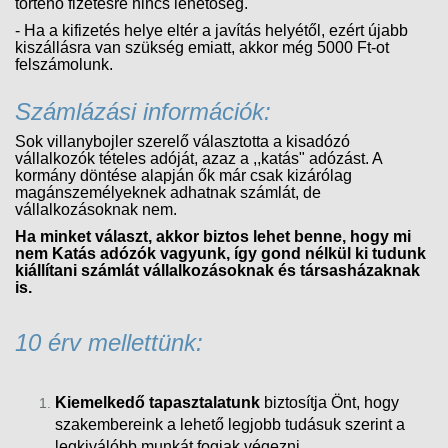
történő fizetésre nincs lehetőség.
- Ha a kifizetés helye eltér a javítás helyétől, ezért újabb
kiszállásra van szükség emiatt, akkor még 5000 Ft-ot
felszámolunk.
Számlázási információk:
Sok villanybojler szerelő választotta a kisadózó
vállalkozók tételes adóját, azaz a ,,katás" adózást. A
kormány döntése alapján ők már csak kizárólag
magánszemélyeknek adhatnak számlát, de
vállalkozásoknak nem.
Ha minket választ, akkor biztos lehet benne, hogy mi
nem Katás adózók vagyunk, így gond nélkül ki tudunk
kiállítani számlát vállalkozásoknak és társasházaknak
is.
10 érv mellettünk:
Kiemelkedő tapasztalatunk
biztosítja Önt, hogy
szakembereink a lehető legjobb tudásuk szerint a
legkiválóbb munkát fogjak végezni.