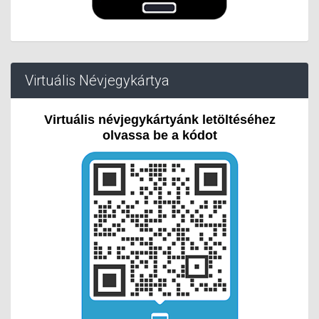
Virtuális Névjegykártya
Virtuális névjegykártyánk letöltéséhez
olvassa be a kódot