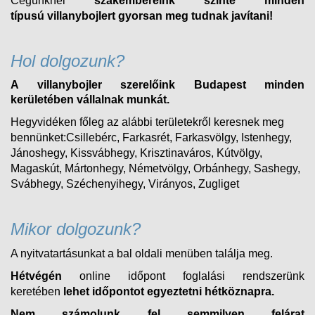
Cégünknél
szakembereink szinte minden
típusú
villanybojlert
gyorsan meg tudnak javítani!
Hol dolgozunk?
A villanybojler szerelőink Budapest minden
kerületében vállalnak munkát.
Hegyvidéken főleg az alábbi területekről keresnek meg
bennünket:Csillebérc, Farkasrét, Farkasvölgy, Istenhegy,
Jánoshegy, Kissvábhegy, Krisztinaváros, Kútvölgy,
Magaskút, Mártonhegy, Németvölgy, Orbánhegy, Sashegy,
Svábhegy, Széchenyihegy, Virányos, Zugliget
Mikor dolgozunk?
A nyitvatartásunkat a bal oldali menüben találja meg.
Hétvégén
online időpont foglalási rendszerünk
keretében
lehet időpontot egyeztetni hétköznapra.
Nem számolunk fel semmilyen felárat