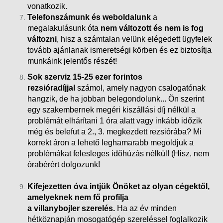
vonatkozik.
Telefonszámunk és weboldalunk
a
megalakulásunk óta
nem változott és nem is fog
változni
, hisz a számtalan velünk elégedett ügyfelek
tovább ajánlanak ismeretségi körben és ez biztosítja
munkáink
jelentős részét!
Sok szerviz 15-25 ezer forintos
rezsióradíjjal
számol, amely nagyon csalogatónak
hangzik, de ha jobban belegondolunk... Ön szerint
egy szakembernek megéri kiszállási díj nélkül a
problémát elhárítani 1 óra alatt vagy inkább időzik
még és belefut a 2., 3. megkezdett rezsiórába?
Mi
korrekt áron a lehető leghamarabb megoldjuk a
problémákat felesleges időhúzás nélkül! (Hisz, nem
órabérért dolgozunk!
Kifejezetten óva intjük Önöket az olyan cégektől,
amelyeknek nem fő profilja
a villanybojler szerelés.
Ha az év minden
hétköznapján mosogatógép szereléssel foglalkozik