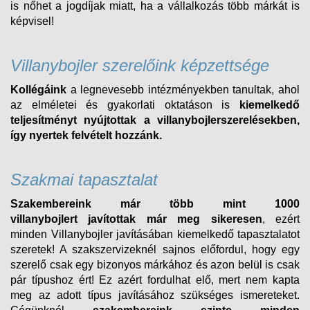
is nőhet a jogdíjak miatt, ha a vállalkozás több márkát is
képvisel!
Villanybojler szerelőink képzettsége
Kollégáink
a legnevesebb intézményekben tanultak, ahol
az elméletei és gyakorlati oktatáson is
kiemelkedő
teljesítményt nyújtottak a villanybojlerszerelésekben,
így nyertek felvételt
hozzánk.
Szakmai tapasztalat
Szakembereink már több mint 1000
villanybojlert
javítottak már meg sikeresen
, ezért
minden
Villanybojler
javításában kiemelkedő tapasztalatot
szeretek! A szakszervizeknél sajnos előfordul, hogy egy
szerelő csak egy bizonyos márkához és azon belül is csak
pár típushoz ért! Ez azért fordulhat elő, mert nem kapta
meg az adott típus javításához szükséges ismereteket.