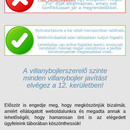
A v
illanybojlerszerelő
szinte
minden
villanybojler
javítást
elvégez
a 12. kerületben!
Először is engedje meg, hogy megköszönjük bizalmát,
amiért ellátogatott weboldalunkra és megadta annak a
lehetőségét, hogy hamarosan önt is az elégedett
ügyfeleink táborában köszönthessük!