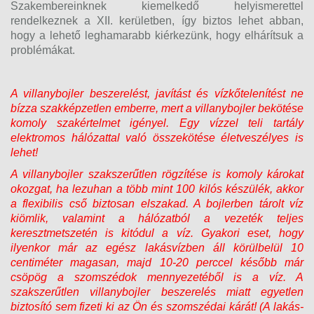
Szakembereinknek kiemelkedő helyismerettel
rendelkeznek a XII. kerületben, így biztos lehet abban,
hogy a lehető leghamarabb kiérkezünk, hogy elhárítsuk a
problémákat.
A villanybojler beszerelést, javítást és vízkőtelenítést ne
bízza szakképzetlen emberre, mert a villanybojler bekötése
komoly szakértelmet igényel. Egy vízzel teli tartály
elektromos hálózattal való összekötése életveszélyes is
lehet!
A villanybojler szakszerűtlen rögzítése is komoly károkat
okozgat, ha lezuhan a több mint 100 kilós készülék, akkor
a flexibilis cső biztosan elszakad. A bojlerben tárolt víz
kiömlik, valamint a hálózatból a vezeték teljes
keresztmetszetén is kitódul a víz. Gyakori eset, hogy
ilyenkor már az egész lakásvízben áll körülbelül 10
centiméter magasan, majd 10-20 perccel később már
csöpög a szomszédok mennyezetéből is a víz. A
szakszerűtlen villanybojler beszerelés miatt egyetlen
biztosító sem fizeti ki az Ön és szomszédai kárát! (A lakás-