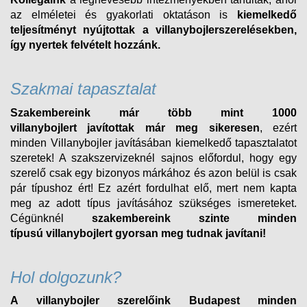
az elméletei és gyakorlati oktatáson is
kiemelkedő
teljesítményt nyújtottak a villanybojlerszerelésekben,
így nyertek felvételt
hozzánk.
Szakmai tapasztalat
Szakembereink már több mint 1000
villanybojlert
javítottak már meg sikeresen
, ezért
minden
Villanybojler
javításában kiemelkedő tapasztalatot
szeretek! A szakszervizeknél sajnos előfordul, hogy egy
szerelő csak egy bizonyos márkához és azon belül is csak
pár típushoz ért! Ez azért fordulhat elő, mert nem kapta
meg az adott típus javításához szükséges ismereteket.
Cégünknél
szakembereink szinte minden
típusú
villanybojlert
gyorsan meg tudnak javítani!
Hol dolgozunk?
A villanybojler szerelőink Budapest minden