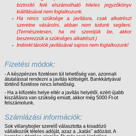
biztosító felé elszámolható hiteles jegyzőkönyv
kiállításával nem foglalkozunk.
Ha nincs szüksége a javításra, csak alkatrészt
szeretne vásárolni, abban nem tudunk segíteni.
(Természetesen, ha mi szereljük be, akkor
beszerezzük a szükséges alkatrészt.)
Indirekt tárolók javításával sajnos nem foglalkozunk!
Fizetési módok:
- A készpénzes fizetésen túl lehetőség van, azonnali
átutalással rendezni a javítás költségét. Bankkártyával
történő fizetésre nincs lehetőség.
- Ha a kifizetés helye eltér a javítás helyétől, ezért újabb
kiszállásra van szükség emiatt, akkor még 5000 Ft-ot
felszámolunk.
Számlázási információk:
Sok villanybojler szerelő választotta a kisadózó
vállalkozók tételes adóját, azaz a ,,katás" adózást. A