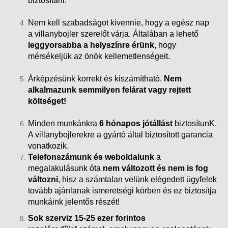
biztosítani.
Nem kell szabadságot kivennie, hogy a egész nap
a villanybojler szerelőt várja. Általában a lehető
leggyorsabba a helyszínre érünk
, hogy
mérsékeljük az önök kellemetlenségeit.
Árképzésünk korrekt és kiszámítható.
Nem
alkalmazunk semmilyen felárat vagy rejtett
költséget!
Minden munkánkra
6 hónapos jótállást
biztosítunK.
A villanybojlerekre a gyártó által biztosított garancia
vonatkozik.
Telefonszámunk és weboldalunk
a
megalakulásunk óta
nem változott és nem is fog
változni
, hisz a számtalan velünk elégedett ügyfelek
tovább ajánlanak ismeretségi körben és ez biztosítja
munkáink
jelentős részét!
Sok szerviz 15-25 ezer forintos