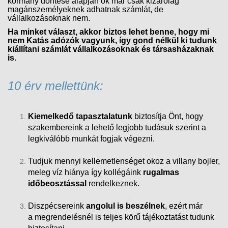
kormány döntése alapján ők már csak kizárólag
magánszemélyeknek adhatnak számlát, de
vállalkozásoknak nem.
Ha minket választ, akkor biztos lehet benne, hogy mi
nem Katás adózók vagyunk, így gond nélkül ki tudunk
kiállítani számlát vállalkozásoknak és társasházaknak
is.
10 érv mellettünk:
Kiemelkedő tapasztalatunk
biztosítja Önt, hogy
szakembereink a lehető legjobb tudásuk szerint a
legkiválóbb munkát fogjak végezni.
Tudjuk mennyi kellemetlenséget okoz a villany bojler,
meleg víz hiánya így kollégáink
rugalmas
időbeosztással
rendelkeznek.
Diszpécsereink
angolul is beszélnek
, ezért már
a megrendelésnél is teljes körű tájékoztatást tudunk