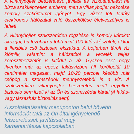
A villanybojler beszerelést, javítást és vízkőtelenítést ne
bízza szakképzetlen emberre, mert a villanybojler bekötése
komoly szakértelmet igényel. Egy vízzel teli tartály
elektromos hálózattal való összekötése életveszélyes is
lehet!
A villanybojler szakszerűtlen rögzítése is komoly károkat
okozgat, ha lezuhan a több mint 100 kilós készülék, akkor
a flexibilis cső biztosan elszakad. A bojlerben tárolt víz
kiömlik, valamint a hálózatból a vezeték teljes
keresztmetszetén is kitódul a víz. Gyakori eset, hogy
ilyenkor már az egész lakásvízben áll körülbelül 10
centiméter magasan, majd 10-20 perccel később már
csöpög a szomszédok mennyezetéből is a víz. A
szakszerűtlen villanybojler beszerelés miatt egyetlen
biztosító sem fizeti ki az Ön és szomszédai kárát! (A lakás-
vagy társasház biztosítás sem)
A szolgáltatásaink menüponton belül bővebb
információt talál az Ön által igényelendő
felszereléssel, javítással vagy
karbantartással kapcsolatban.