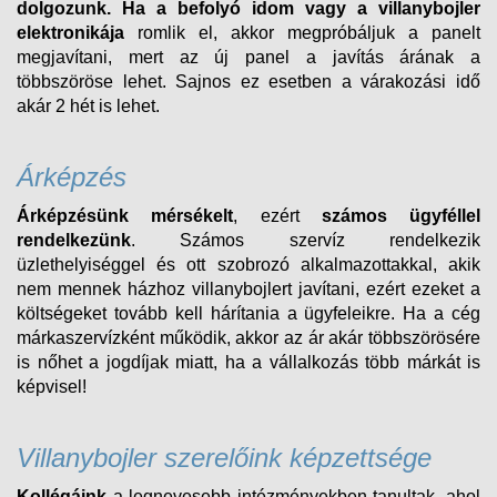
dolgozunk.
Ha a befolyó idom vagy a villanybojler
elektronikája
romlik el, akkor megpróbáljuk a panelt
megjavítani, mert az új panel a javítás árának a
többszöröse lehet. Sajnos ez esetben a várakozási idő
akár 2 hét is lehet.
Árképzés
Árképzésünk mérsékelt
, ezért
számos ügyféllel
rendelkezünk
. Számos szervíz rendelkezik
üzlethelyiséggel és ott szobrozó alkalmazottakkal, akik
nem mennek házhoz villanybojlert javítani, ezért ezeket a
költségeket tovább kell hárítania a ügyfeleikre. Ha a cég
márkaszervízként működik, akkor az ár akár többszörösére
is nőhet a jogdíjak miatt, ha a vállalkozás több márkát is
képvisel!
Villanybojler szerelőink képzettsége
Kollégáink
a legnevesebb intézményekben tanultak, ahol