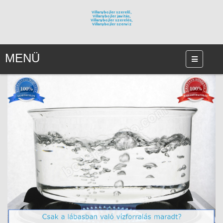
Villanybojler szerelő,
Villanybojler javítás,
Villanybojler szerelés,
Villanybojler szervíz
MENÜ