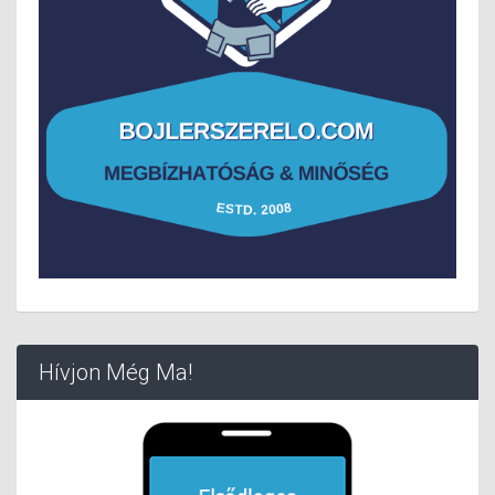
Hívjon Még Ma!