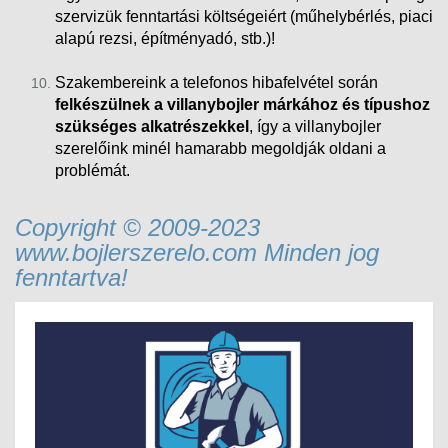
szervizük fenntartási költségeiért (műhelybérlés, piaci
alapú rezsi
, építményadó, stb.)!
Szakembereink a telefonos hibafelvétel során
felkészülnek a villanybojler márkához és típushoz
szükséges alkatrészekkel
, így a villanybojler
szerelőink minél hamarabb megoldják oldani a
problémát.
Copyright © 2009-2023
www.bojlerszerelo.com Minden jog
fenntartva!