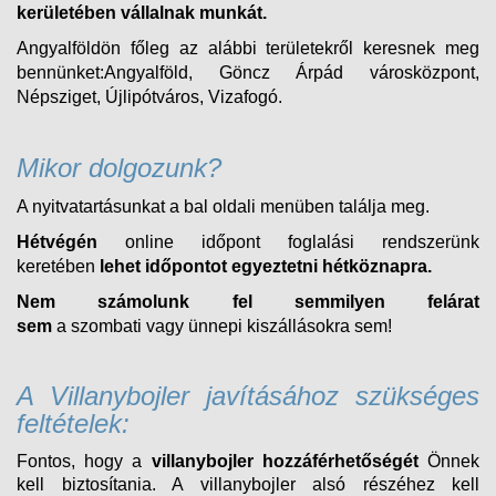
kerületében vállalnak munkát.
Angyalföldön főleg az alábbi területekről keresnek meg
bennünket:Angyalföld, Göncz Árpád városközpont,
Népsziget, Újlipótváros, Vizafogó.
Mikor dolgozunk?
A nyitvatartásunkat a bal oldali menüben találja meg.
Hétvégén
online időpont foglalási rendszerünk
keretében
lehet időpontot egyeztetni hétköznapra.
Nem számolunk fel semmilyen felárat
sem
a
szombati
vagy ünnepi kiszállásokra sem!
A Villanybojler javításához szükséges
feltételek:
Fontos, hogy a
villanybojler hozzáférhetőségét
Önnek
kell biztosítania. A villanybojler alsó részéhez kell