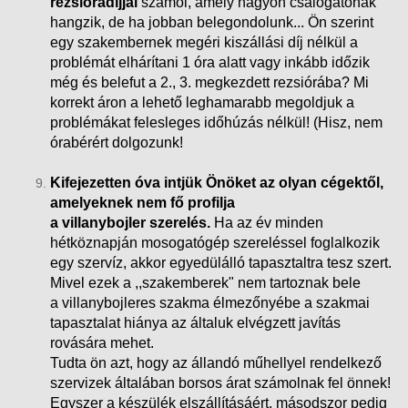
rezsióradíjjal
számol, amely nagyon csalogatónak
hangzik, de ha jobban belegondolunk... Ön szerint
egy szakembernek megéri kiszállási díj nélkül a
problémát elhárítani 1 óra alatt vagy inkább időzik
még és belefut a 2., 3. megkezdett rezsiórába?
Mi
korrekt áron a lehető leghamarabb megoldjuk a
problémákat felesleges időhúzás nélkül! (Hisz, nem
órabérért dolgozunk!
Kifejezetten óva intjük Önöket az olyan cégektől,
amelyeknek nem fő profilja
a villanybojler szerelés.
Ha az év minden
hétköznapján mosogatógép szereléssel foglalkozik
egy szervíz, akkor egyedülálló tapasztaltra tesz szert.
Mivel ezek a ,,szakemberek" nem tartoznak bele
a villanybojleres szakma élmezőnyébe a szakmai
tapasztalat hiánya az általuk elvégzett javítás
rovására mehet.
Tudta ön azt, hogy az állandó műhellyel rendelkező
szervizek általában borsos árat számolnak fel önnek!
Egyszer a készülék elszállításáért, másodszor pedig