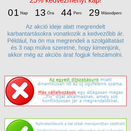
25% kedvezményt kap!
3
9
0
1
1
3
4
4
2
Nap
Óra
Perc
Másodperc
8
0
1
1
3
4
4
Az akció ideje alatt megrendelt
karbantartásokra vonatkozik a kedvezőbb ár.
Például, ha ön ma megrendeli a szolgáltatást
és 3 nap múlva szeretné, hogy kimenjünk,
akkor még az akciós árat fogjuk felszámolni.