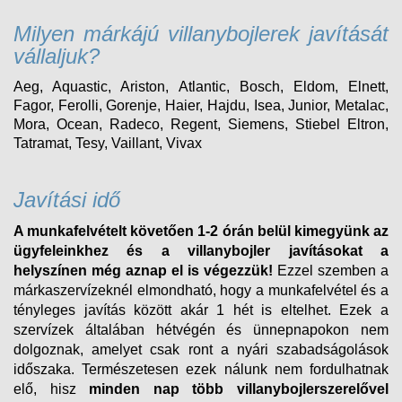
Milyen márkájú villanybojlerek javítását
vállaljuk?
Aeg, Aquastic, Ariston, Atlantic, Bosch, Eldom, Elnett,
Fagor, Ferolli, Gorenje, Haier, Hajdu, Isea, Junior, Metalac,
Mora, Ocean, Radeco, Regent, Siemens, Stiebel Eltron,
Tatramat, Tesy, Vaillant, Vivax
Javítási idő
A munkafelvételt követően 1-2 órán belül kimegyünk az
ügyfeleinkhez és a villanybojler javításokat a
helyszínen még aznap el is végezzük!
Ezzel szemben a
márkaszervízeknél elmondható, hogy a munkafelvétel és a
tényleges javítás között akár 1 hét is eltelhet. Ezek a
szervízek általában hétvégén és ünnepnapokon nem
dolgoznak, amelyet csak ront a nyári szabadságolások
időszaka. Természetesen ezek nálunk nem fordulhatnak
elő, hisz
minden nap több villanybojlerszerelővel