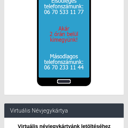
Virtuális Névjegykártya
Virtuális névjegykártyánk letöltéséhez