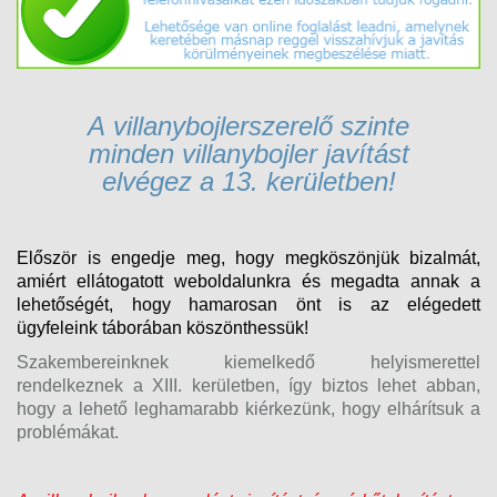
A v
illanybojlerszerelő
szinte
minden
villanybojler
javítást
elvégez
a 13. kerületben!
Először is engedje meg, hogy megköszönjük bizalmát,
amiért ellátogatott weboldalunkra és megadta annak a
lehetőségét, hogy hamarosan önt is az elégedett
ügyfeleink táborában köszönthessük!
Szakembereinknek kiemelkedő helyismerettel
rendelkeznek a XIII. kerületben, így biztos lehet abban,
hogy a lehető leghamarabb kiérkezünk, hogy elhárítsuk a
problémákat.