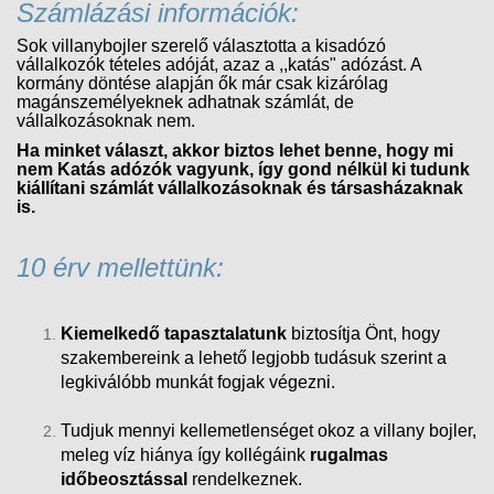
Számlázási információk:
Sok villanybojler szerelő választotta a kisadózó
vállalkozók tételes adóját, azaz a ,,katás" adózást. A
kormány döntése alapján ők már csak kizárólag
magánszemélyeknek adhatnak számlát, de
vállalkozásoknak nem.
Ha minket választ, akkor biztos lehet benne, hogy mi
nem Katás adózók vagyunk, így gond nélkül ki tudunk
kiállítani számlát vállalkozásoknak és társasházaknak
is.
10 érv mellettünk:
Kiemelkedő tapasztalatunk
biztosítja Önt, hogy
szakembereink a lehető legjobb tudásuk szerint a
legkiválóbb munkát fogjak végezni.
Tudjuk mennyi kellemetlenséget okoz a villany bojler,
meleg víz hiánya így kollégáink
rugalmas
időbeosztással
rendelkeznek.