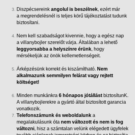
Diszpécsereink
angolul is beszélnek
, ezért már
a megrendelésnél is teljes körű tájékoztatást tudunk
biztosítani.
Nem kell szabadságot kivennie, hogy a egész nap
a villanybojler szerelőt várja. Általában a lehető
leggyorsabba a helyszínre érünk
, hogy
mérsékeljük az önök kellemetlenségeit.
Árképzésünk korrekt és kiszámítható.
Nem
alkalmazunk semmilyen felárat vagy rejtett
költséget!
Minden munkánkra
6 hónapos jótállást
biztosítunK.
A villanybojlerekre a gyártó által biztosított garancia
vonatkozik.
Telefonszámunk és weboldalunk
a
megalakulásunk óta
nem változott és nem is fog
változni
, hisz a számtalan velünk elégedett ügyfelek