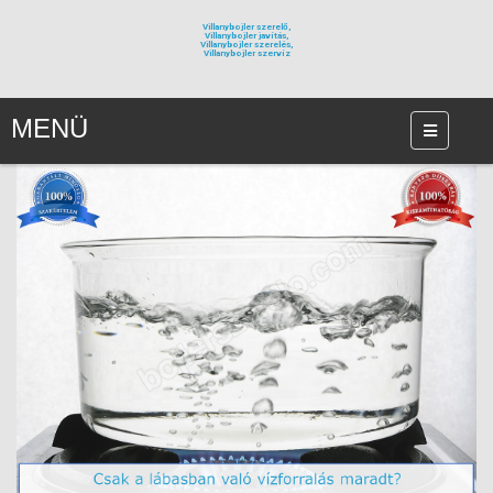
Villanybojler szerelő,
Villanybojler javítás,
Villanybojler szerelés,
Villanybojler szervíz
MENÜ