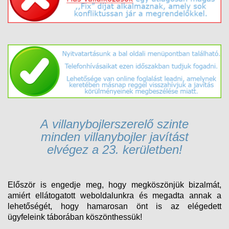
A v
illanybojlerszerelő
szinte
minden
villanybojler
javítást
elvégez
a 23. kerületben!
Először is engedje meg, hogy megköszönjük bizalmát,
amiért ellátogatott weboldalunkra és megadta annak a
lehetőségét, hogy hamarosan önt is az elégedett
ügyfeleink táborában köszönthessük!