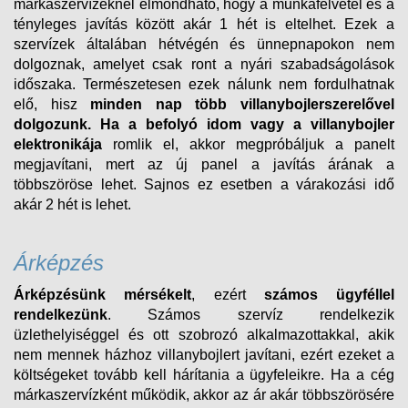
márkaszervízeknél elmondható, hogy a munkafelvétel és a
tényleges javítás között akár 1 hét is eltelhet. Ezek a
szervízek általában hétvégén és ünnepnapokon nem
dolgoznak, amelyet csak ront a nyári szabadságolások
időszaka. Természetesen ezek nálunk nem fordulhatnak
elő, hisz
minden nap több villanybojlerszerelővel
dolgozunk.
Ha a befolyó idom vagy a villanybojler
elektronikája
romlik el, akkor megpróbáljuk a panelt
megjavítani, mert az új panel a javítás árának a
többszöröse lehet. Sajnos ez esetben a várakozási idő
akár 2 hét is lehet.
Árképzés
Árképzésünk mérsékelt
, ezért
számos ügyféllel
rendelkezünk
. Számos szervíz rendelkezik
üzlethelyiséggel és ott szobrozó alkalmazottakkal, akik
nem mennek házhoz villanybojlert javítani, ezért ezeket a
költségeket tovább kell hárítania a ügyfeleikre. Ha a cég
márkaszervízként működik, akkor az ár akár többszörösére