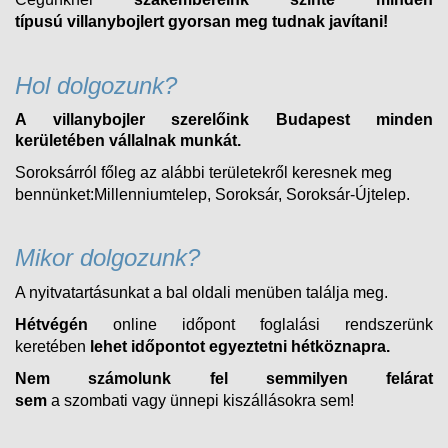
típusú
villanybojlert
gyorsan meg tudnak javítani!
Hol dolgozunk?
A villanybojler szerelőink Budapest minden
kerületében vállalnak munkát.
Soroksárról főleg az alábbi területekről keresnek meg
bennünket:Millenniumtelep, Soroksár, Soroksár-Újtelep.
Mikor dolgozunk?
A nyitvatartásunkat a bal oldali menüben találja meg.
Hétvégén
online időpont foglalási rendszerünk
keretében
lehet időpontot egyeztetni hétköznapra.
Nem számolunk fel semmilyen felárat
sem
a
szombati
vagy ünnepi kiszállásokra sem!