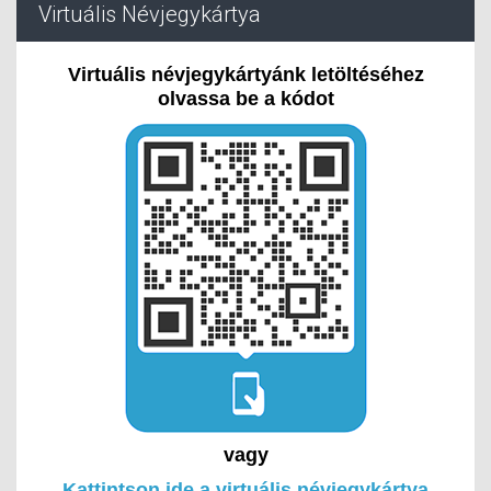
Virtuális Névjegykártya
Virtuális névjegykártyánk letöltéséhez
olvassa be a kódot
vagy
Kattintson ide a virtuális névjegykártya