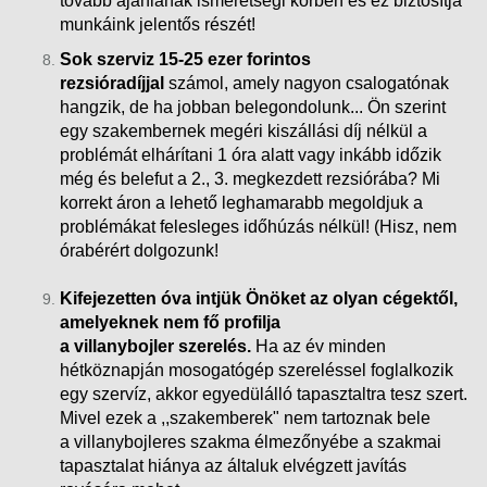
tovább ajánlanak ismeretségi körben és ez biztosítja
munkáink
jelentős részét!
Sok szerviz 15-25 ezer forintos
rezsióradíjjal
számol, amely nagyon csalogatónak
hangzik, de ha jobban belegondolunk... Ön szerint
egy szakembernek megéri kiszállási díj nélkül a
problémát elhárítani 1 óra alatt vagy inkább időzik
még és belefut a 2., 3. megkezdett rezsiórába?
Mi
korrekt áron a lehető leghamarabb megoldjuk a
problémákat felesleges időhúzás nélkül! (Hisz, nem
órabérért dolgozunk!
Kifejezetten óva intjük Önöket az olyan cégektől,
amelyeknek nem fő profilja
a villanybojler szerelés.
Ha az év minden
hétköznapján mosogatógép szereléssel foglalkozik
egy szervíz, akkor egyedülálló tapasztaltra tesz szert.
Mivel ezek a ,,szakemberek" nem tartoznak bele
a villanybojleres szakma élmezőnyébe a szakmai
tapasztalat hiánya az általuk elvégzett javítás