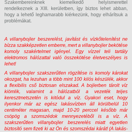
Szakembereinknek kiemelkedő helyismerettel
rendelkeznek a XIII. kerületben, így biztos lehet abban,
hogy a lehető leghamarabb kiérkezünk, hogy elhárítsuk a
problémákat.
A villanybojler beszerelést, javítást és vízkőtelenítést ne
bízza szakképzetlen emberre, mert a villanybojler bekötése
komoly szakértelmet igényel. Egy vízzel teli tartály
elektromos hálózattal való összekötése életveszélyes is
lehet!
A villanybojler szakszerűtlen rögzítése is komoly károkat
okozgat, ha lezuhan a több mint 100 kilós készülék, akkor
a flexibilis cső biztosan elszakad. A bojlerben tárolt víz
kiömlik, valamint a hálózatból a vezeték teljes
keresztmetszetén is kitódul a víz. Gyakori eset, hogy
ilyenkor már az egész lakásvízben áll körülbelül 10
centiméter magasan, majd 10-20 perccel később már
csöpög a szomszédok mennyezetéből is a víz. A
szakszerűtlen villanybojler beszerelés miatt egyetlen
biztosító sem fizeti ki az Ön és szomszédai kárát! (A lakás-