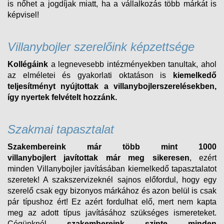
is nőhet a jogdíjak miatt, ha a vállalkozás több márkát is
képvisel!
Villanybojler szerelőink képzettsége
Kollégáink
a legnevesebb intézményekben tanultak, ahol
az elméletei és gyakorlati oktatáson is
kiemelkedő
teljesítményt nyújtottak a villanybojlerszerelésekben,
így nyertek felvételt
hozzánk.
Szakmai tapasztalat
Szakembereink már több mint 1000
villanybojlert
javítottak már meg sikeresen
, ezért
minden
Villanybojler
javításában kiemelkedő tapasztalatot
szeretek! A szakszervizeknél sajnos előfordul, hogy egy
szerelő csak egy bizonyos márkához és azon belül is csak
pár típushoz ért! Ez azért fordulhat elő, mert nem kapta
meg az adott típus javításához szükséges ismereteket.
Cégünknél
szakembereink szinte minden